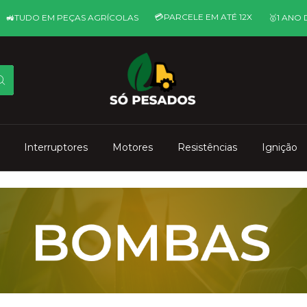
💳ㅤPARCELE EM ATÉ 12X
EM PEÇAS AGRÍCOLAS
🥇ㅤ1 ANO DE GARANT
Interruptores
Motores
Resistências
Ignição