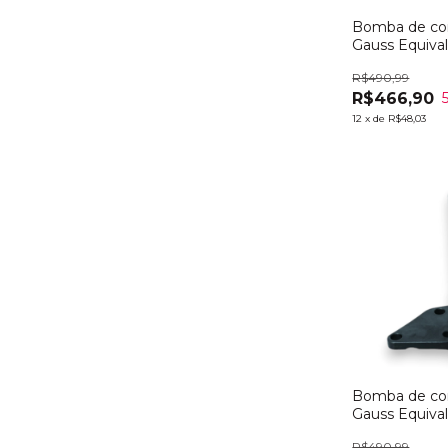
Bomba de co
Gauss Equiv
4132A015
R$490,99
R$466,90
12
x
de
R$48,03
Bomba de co
Gauss Equiv
4132A018
R$490,99