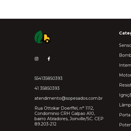
Cate
Senso
Bomb
Inter
Moto
554135850393
Resis
41 35850393
Igniç
atendimento@sopesados.com.br
Lâmp
Rua Ottokar Doerffel, n° 1112,
Condominio CRH Galpao A10,
Porta
bairro Atiradores, Joinville/SC. CEP
89.203-212
Pote