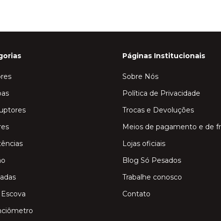
gorias
Páginas Institucionais
res
Sobre Nós
as
Política de Privacidade
ruptores
Trocas e Devoluções
res
Meios de pagamento e de f
tências
Lojas oficiais
ão
Blog Só Pesados
adas
Trabalhe conosco
 Escova
Contato
nciômetro