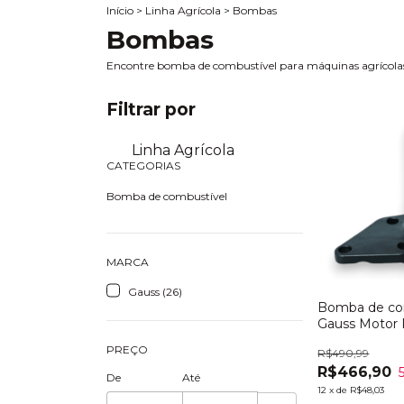
Início
>
Linha Agrícola
>
Bombas
Bombas
Encontre bomba de combustível para máquinas agrícolas, t
Filtrar por
Linha Agrícola
CATEGORIAS
Bomba de combustível
MARCA
Gauss (26)
Bomba de co
Gauss Motor 
PREÇO
R$490,99
R$466,90
De
Até
12
x
de
R$48,03