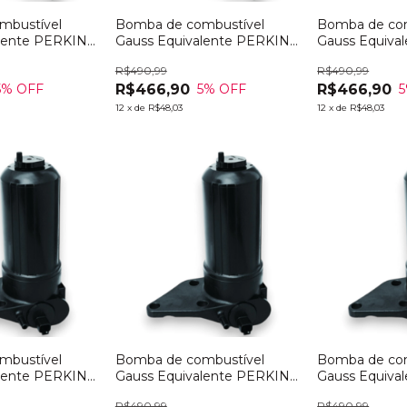
mbustível
Bomba de combustível
Bomba de com
alente PERKINS
Gauss Equivalente PERKINS
Gauss Equiva
4132A016
ULPK0039
R$490,99
R$490,99
R$466,90
R$466,90
5
% OFF
5
% OFF
5
12
x
de
R$48,03
12
x
de
R$48,03
mbustível
Bomba de combustível
Bomba de com
alente PERKINS
Gauss Equivalente PERKINS
Gauss Equiva
4226937M91
ULPK0038
R$490,99
R$490,99