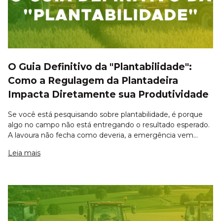
O Guia Definitivo da "Plantabilidade":
Como a Regulagem da Plantadeira
Impacta Diretamente sua Produtividade
Se você está pesquisando sobre plantabilidade, é porque
algo no campo não está entregando o resultado esperado.
A lavoura não fecha como deveria, a emergência vem
desuniforme, aparecem falhas na linha ou a produtividade
Leia mais
final não condiz com o investi