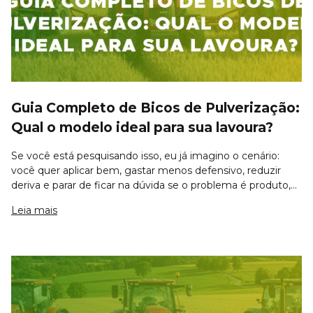
Guia Completo de Bicos de Pulverização:
Qual o modelo ideal para sua lavoura?
Se você está pesquisando isso, eu já imagino o cenário:
você quer aplicar bem, gastar menos defensivo, reduzir
deriva e parar de ficar na dúvida se o problema é produto,
máquina ou regulagem. E vou te falar como mecânico que
Leia mais
vive no campo e na oficin