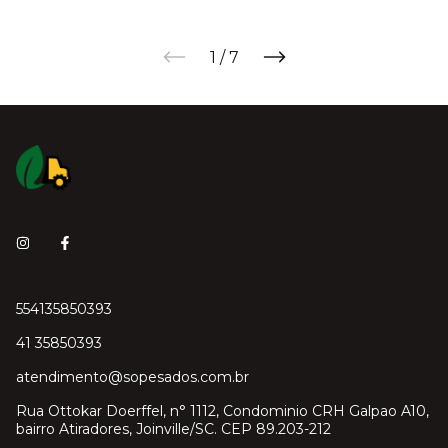
1
/
7
554135850393
41 35850393
atendimento@sopesados.com.br
Rua Ottokar Doerffel, n° 1112, Condominio CRH Galpao A10,
bairro Atiradores, Joinville/SC. CEP 89.203-212