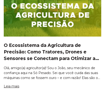
O Ecossistema da Agricultura de
Precisão: Como Tratores, Drones e
Sensores se Conectam para Otimizar a
Lavoura
Olá, amigo(a) agricultor(a)! Sou o João, seu mecânico de
confiança aqui na Só Pesado. Sei que você cuida das suas
máquinas como se fossem ouro – e com razão! Elas são o
coração da sua produção. Mas hoje, não vou falar só de
Leia mais
graxa e motor. Vamos conve