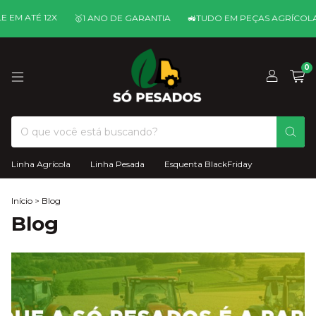
12X
💳ㅤP
🥇ㅤ1 ANO DE GARANTIA
🚜ㅤTUDO EM PEÇAS AGRÍCOLAS
0
Linha Agrícola
Linha Pesada
Esquenta BlackFriday
Início
>
Blog
Blog