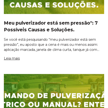
Meu pulverizador está sem pressão": 7
Possíveis Causas e Soluções.
Se você está pesquisando “meu pulverizador está sem
pressão”, eu aposto que a cena é mais ou menos assim:
aplicação marcada, janela de clima curta, tanque já com
calda pronta… e quando você liga o equipamento, o
Leia mais
manômetro não sobe, a barra “mija” fra