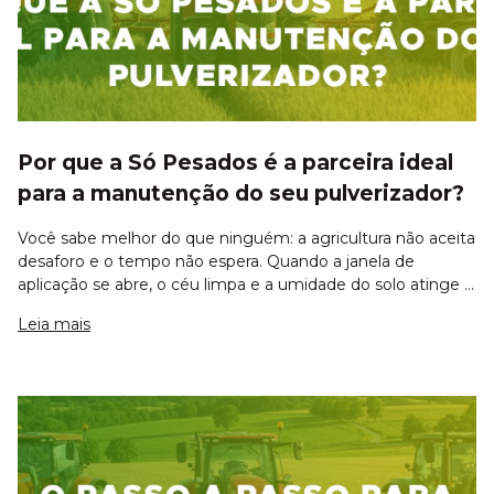
Por que a Só Pesados é a parceira ideal
para a manutenção do seu pulverizador?
Você sabe melhor do que ninguém: a agricultura não aceita
desaforo e o tempo não espera. Quando a janela de
aplicação se abre, o céu limpa e a umidade do solo atinge o
ponto ideal, o seu pulverizador não é apenas uma máquina
Leia mais
— é a ferramenta que defi