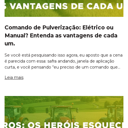
Comando de Pulverização: Elétrico ou
Manual? Entenda as vantagens de cada
um.
Se você está pesquisando isso agora, eu aposto que a cena
é parecida com essa: safra andando, janela de aplicação
curta, e você pensando “eu preciso de um comando que
não me deixe na mão e que aplique direito”. E você está
Leia mais
certo em olhar para isso co