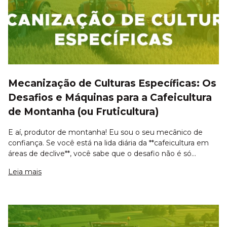
Mecanização de Culturas Específicas: Os
Desafios e Máquinas para a Cafeicultura
de Montanha (ou Fruticultura)
E aí, produtor de montanha! Eu sou o seu mecânico de
confiança. Se você está na lida diária da **cafeicultura em
áreas de declive**, você sabe que o desafio não é só
plantar, é manter a máquina rodando onde o chão insiste
Leia mais
em sumir. Não se engane: a m