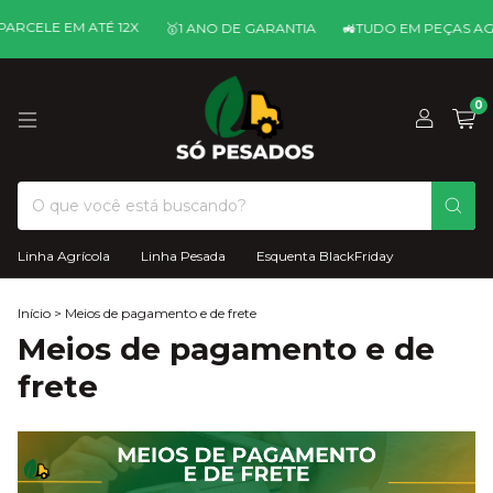
PARCELE EM ATÉ 12X
🥇ㅤ1 ANO DE GARANTIA
🚜ㅤTUDO EM PEÇAS AG
0
Linha Agrícola
Linha Pesada
Esquenta BlackFriday
Início
>
Meios de pagamento e de frete
Meios de pagamento e de
frete