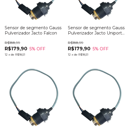
Sensor de segmento Gauss
Sensor de segmento Gauss
Pulverizador Jacto Falcon
Pulverizador Jacto Uniport
2000 plus
R$188,99
R$188,99
R$179,90
R$179,90
5
% OFF
5
% OFF
12
x
de
R$18,51
12
x
de
R$18,51