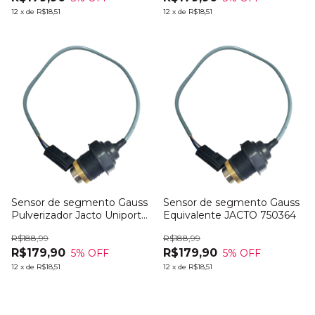
12
x
de
R$18,51
12
x
de
R$18,51
Sensor de segmento Gauss
Sensor de segmento Gauss
Pulverizador Jacto Uniport
Equivalente JACTO 750364
4530
R$188,99
R$188,99
R$179,90
R$179,90
5
% OFF
5
% OFF
12
x
de
R$18,51
12
x
de
R$18,51