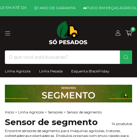
 ATÉ 12X
🥇ㅤ1 ANO DE GARANTIA
🚜ㅤTUDO EM PEÇAS AGRÍCOLAS
0
Linha Agrícola
Linha Pesada
Esquenta BlackFriday
Início
>
Linha Agrícola
>
Sensores
>
Sensor de segmento
Sensor de segmento
14 produtos
Encontre sensores de segmento para máquinas agrícolas, tratores,
colheitadeiras e plantadeiras. Produtos originais com envio rápido para