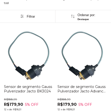
tod
Ordenar por:
Filtrar
Destaque
Sensor de segmento Gauss
Sensor de segmento Gauss
Pulverizador Jacto BK3024
Pulverizador Jacto Advance
3000
R$188,99
R$188,99
R$179,90
R$179,90
5
% OFF
5
% OFF
12
x
de
R$18,51
12
x
de
R$18,51