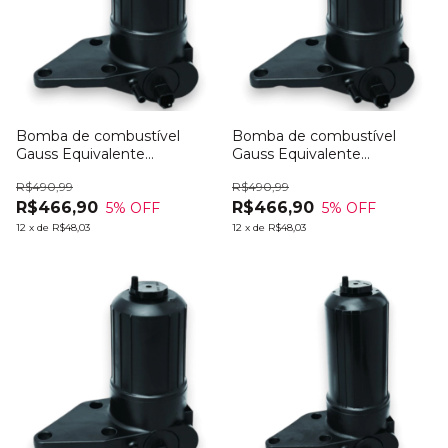
Bomba de combustível
Bomba de combustível
Gauss Equivalente
Gauss Equivalente
PERKINS 4132A015
PERKINS 4132A016
R$490,99
R$490,99
R$466,90
R$466,90
5
% OFF
5
% OFF
12
x
de
R$48,03
12
x
de
R$48,03