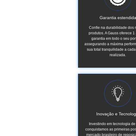
Garantia estendid
Confie na durabilidade dos
produtos. A Gauss oferece 1
garantia em todo o seu port
assegurando a máxima perfor
sua total tranquilidade a cad
realizada.
Inovação e Tecnolog
Investindo em tecnologia de
conquistamos as primeiras po
mercado brasileiro de reposiç