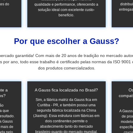
tes do
distribu
qualidade e performance, oferecendo a
entregas
solução ideal com excelente custo-
benefício.
Por que escolher a Gauss?
mercado garantida! Com mais de 20 anos de tradição no mercado auto
s por ano, todo esse trabalho é certificado pelas normas da ISO 9001
dos produtos comercializados.
te a
A Gauss fica localizada no Brasil?
Os
os?
compat
Sim, a fábrica matriz da Gauss fica em
Curitiba - PR, e também possui uma
são
segunda fábrica localizada na China
ra que
A Gauss 
(Jiaxing). Essa estrutura com fábricas em
esultado.
de pro
dois continentes permite o
 a Gauss
modelos
abastecimento tanto do mercado
 mais de
específi
brasileiro quanto do mercado mundial.
ada pelo
cruci