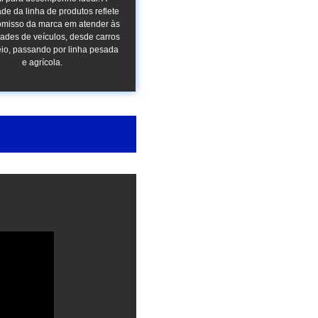
ade da linha de produtos reflete
misso da marca em atender às
ades de veículos, desde carros
io, passando por linha pesada
e agrícola.