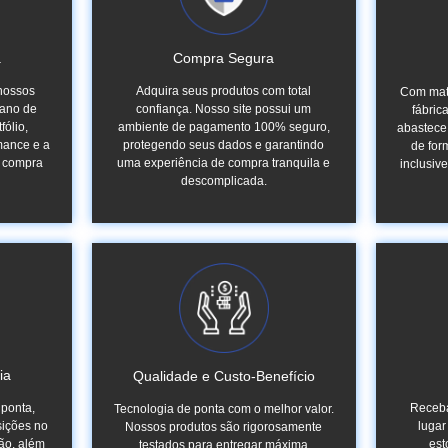
a
Compra Segura
 nossos
Adquira seus produtos com total
Com matr
 ano de
confiança. Nosso site possui um
fábric
fólio,
ambiente de pagamento 100% seguro,
abastece 
mance e a
protegendo seus dados e garantindo
de for
a compra
uma experiência de compra tranquila e
inclusiv
descomplicada.
ia
Qualidade e Custo-Benefício
 ponta,
Receba
Tecnologia de ponta com o melhor valor.
sições no
lugar
Nossos produtos são rigorosamente
ão, além
est
testados para entregar máxima