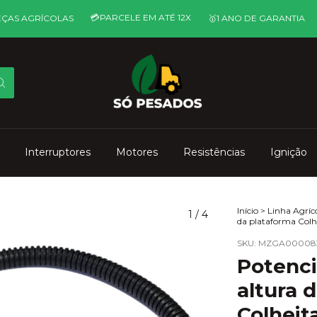
💳ㅤPARCELE EM ATÉ 12X
COLAS
🥇ㅤ1 ANO DE GARANTIA
🚜ㅤTUDO 
Interruptores
Motores
Resistências
Ignição
Início
>
Linha Agríc
1
/
4
da plataforma Colh
SKU:
MZGA000083
Potenc
altura 
Colheit