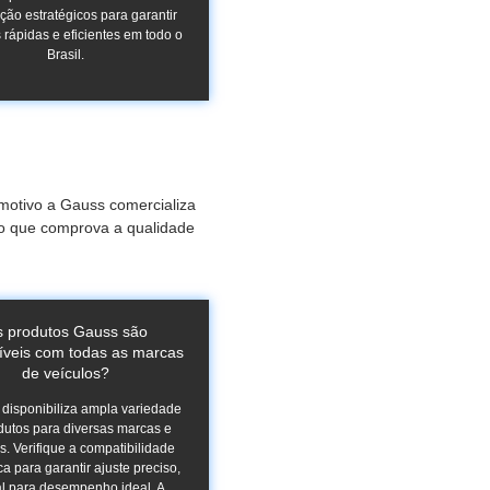
ição estratégicos para garantir
 rápidas e eficientes em todo o
Brasil.
motivo a Gauss comercializa
 o que comprova a qualidade
 produtos Gauss são
íveis com todas as marcas
de veículos?
disponibiliza ampla variedade
dutos para diversas marcas e
. Verifique a compatibilidade
ca para garantir ajuste preciso,
al para desempenho ideal. A