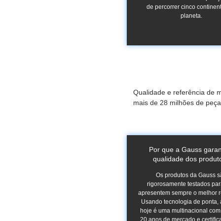
de percorrer cinco continen
planeta.
Qualidade e referência de 
mais de 28 milhões de peça
Por que a Gauss garan
qualidade dos produt
Os produtos da Gauss 
rigorosamente testados pa
apresentem sempre o melhor r
Usando tecnologia de ponta,
hoje é uma multinacional com
20 anos de mercado e certific