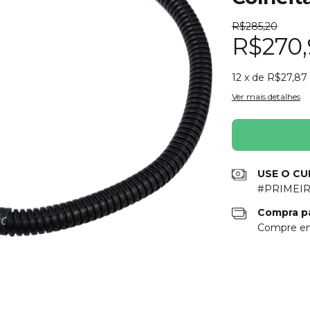
R$285,20
R$270
12
x de
R$27,87
Ver mais detalhes
USE O C
#PRIMEIR
Compra p
Compre em