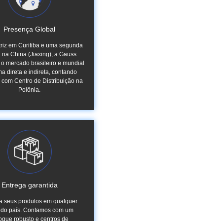
Presença Global
iz em Curitiba e uma segunda
a na China (Jiaxing), a Gauss
o mercado brasileiro e mundial
ma direta e indireta, contando
e com Centro de Distribuição na
Polônia.
Entrega garantida
 seus produtos em qualquer
 do país. Contamos com um
oque robusto e centros de