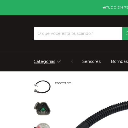
🚜ㅤTUDO EM PEÇAS AGRÍ
Categorias
Sensores
Bombas
ESGOTADO