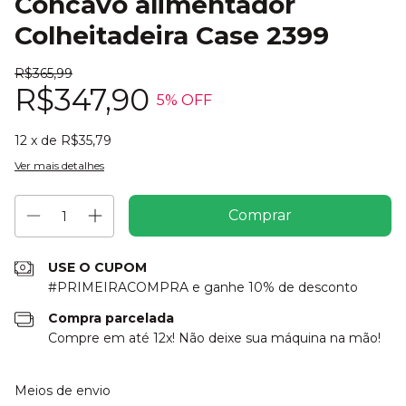
Côncavo alimentador
Colheitadeira Case 2399
R$365,99
R$347,90
5
% OFF
12
x de
R$35,79
Ver mais detalhes
USE O CUPOM
#PRIMEIRACOMPRA e ganhe 10% de desconto
Compra parcelada
Compre em até 12x! Não deixe sua máquina na mão!
Entregas para o CEP:
Alterar CEP
Meios de envio