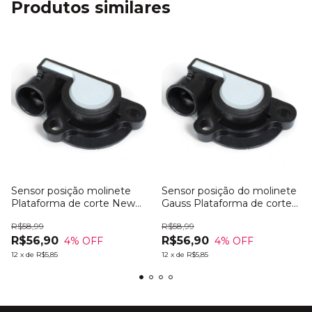
Produtos similares
Sensor posição molinete
Sensor posição do molinete
Plataforma de corte New
Gauss Plataforma de corte
Holland 740CF-25FT-SD
Case 3020-30FT-SD
R$58,99
R$58,99
R$56,90
R$56,90
4
% OFF
4
% OFF
12
x
de
R$5,85
12
x
de
R$5,85