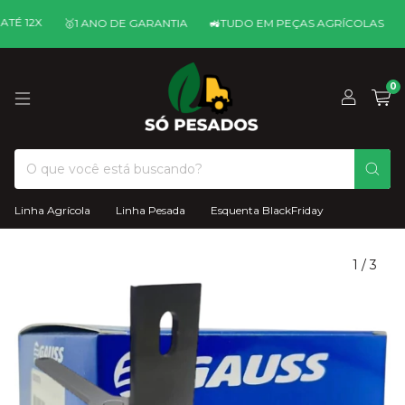
12X
💳ㅤ
🥇ㅤ1 ANO DE GARANTIA
🚜ㅤTUDO EM PEÇAS AGRÍCOLAS
0
Linha Agrícola
Linha Pesada
Esquenta BlackFriday
1
/
3