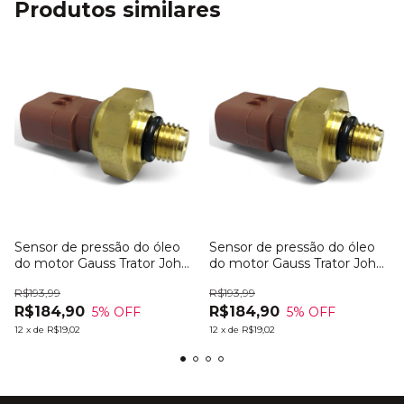
Produtos similares
Sensor de pressão do óleo
Sensor de pressão do óleo
do motor Gauss Trator John
do motor Gauss Trator John
Deere 8320R
Deere 8270R
R$193,99
R$193,99
R$184,90
R$184,90
5
% OFF
5
% OFF
12
x
de
R$19,02
12
x
de
R$19,02