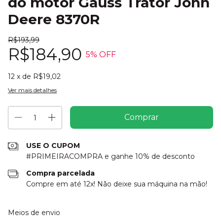
do motor Gauss Trator John
Deere 8370R
R$193,99
R$184,90
5
% OFF
12
x de
R$19,02
Ver mais detalhes
USE O CUPOM
#PRIMEIRACOMPRA e ganhe 10% de desconto
Compra parcelada
Compre em até 12x! Não deixe sua máquina na mão!
Entregas para o CEP:
Alterar CEP
Meios de envio